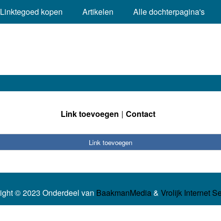
Linktegoed kopen
Artikelen
Alle dochterpagina's
Link toevoegen
Contact
Link toevoegen
ight © 2023 Onderdeel van
BaakmanMedia
&
Vrolijk Internet S